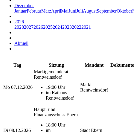
Dezember
Januar
Februar
März
April
Mai
Juni
Juli
August
September
Oktober
2026
2028
2027
2026
2025
2024
2023
2022
2021
Aktuell
Tag
Sitzung
Mandant
Dokumente
Marktgemeinderat
Rentweinsdorf
Markt
Mo
07.12.2026
19:00 Uhr
Rentweinsdorf
im Rathaus
Rentweinsdorf
Haupt- und
Finanzausschuss Ebern
18:00 Uhr
Di
08.12.2026
im
Stadt Ebern