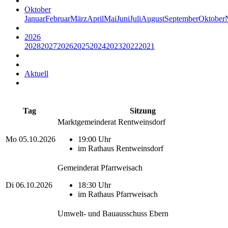
Oktober
Januar
Februar
März
April
Mai
Juni
Juli
August
September
Oktober
2026
2028
2027
2026
2025
2024
2023
2022
2021
Aktuell
Tag
Sitzung
Marktgemeinderat Rentweinsdorf
Mo
05.10.2026
19:00 Uhr
im Rathaus Rentweinsdorf
Gemeinderat Pfarrweisach
Di
06.10.2026
18:30 Uhr
im Rathaus Pfarrweisach
Umwelt- und Bauausschuss Ebern