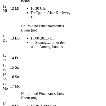
(ö/nö)
12
12
Mi
16:30 Uhr
Mi
Treffpunkt Alter Kirchweg
15
Haupt- und Finanzausschuss
Ebern
(nö)
13
13
Do
18:00-20:15 Uhr
Do
im Sitzungszimmer des
städt. Ämtergebäudes
14
14
Fr
Fr
15
15
Sa
Sa
16
16
So
So
17
17
Mo
Mo
Haupt- und Finanzausschuss
Ebern
(nö)
18
18
Di
18:30-21:00 Uhr