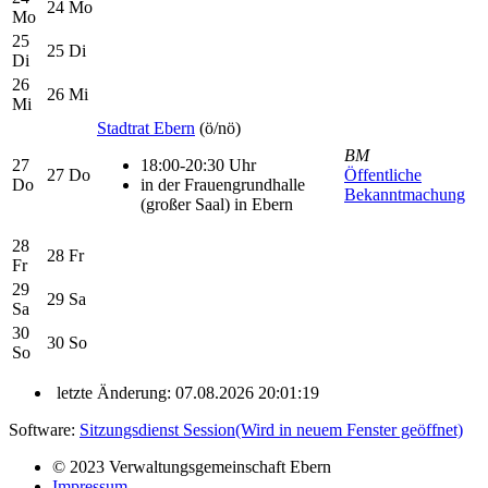
24
Mo
Mo
25
25
Di
Di
26
26
Mi
Mi
Stadtrat Ebern
(ö/nö)
BM
27
18:00-20:30 Uhr
27
Do
Öffentliche
Do
in der Frauengrundhalle
Bekanntmachung
(großer Saal) in Ebern
28
28
Fr
Fr
29
29
Sa
Sa
30
30
So
So
letzte Änderung: 07.08.2026 20:01:19
Software:
Sitzungsdienst
Session
(Wird in neuem Fenster geöffnet)
© 2023 Verwaltungsgemeinschaft Ebern
Impressum