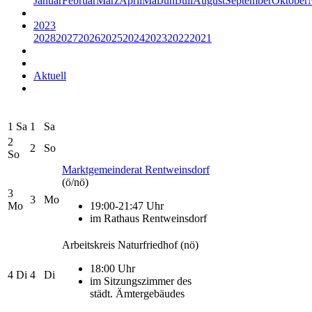
Januar
Februar
März
April
Mai
Juni
Juli
August
September
Oktober
2023
2028
2027
2026
2025
2024
2023
2022
2021
Aktuell
1
Sa
1
Sa
2
2
So
So
Marktgemeinderat Rentweinsdorf
(ö/nö)
3
3
Mo
Mo
19:00-21:47 Uhr
im Rathaus Rentweinsdorf
Arbeitskreis Naturfriedhof
(nö)
18:00 Uhr
4
Di
4
Di
im Sitzungszimmer des
städt. Ämtergebäudes