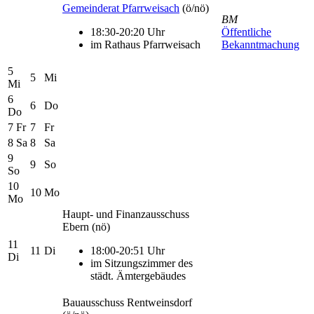
Gemeinderat Pfarrweisach
(ö/nö)
BM
18:30-20:20 Uhr
Öffentliche
im Rathaus Pfarrweisach
Bekanntmachung
5
5
Mi
Mi
6
6
Do
Do
7
Fr
7
Fr
8
Sa
8
Sa
9
9
So
So
10
10
Mo
Mo
Haupt- und Finanzausschuss
Ebern
(nö)
11
11
Di
18:00-20:51 Uhr
Di
im Sitzungszimmer des
städt. Ämtergebäudes
Bauausschuss Rentweinsdorf