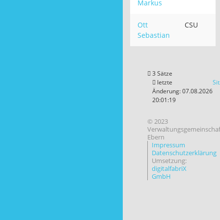
Markus
Ott
CSU
Sebastian
3 Sätze
letzte
Si
Änderung: 07.08.2026
20:01:19
© 2023
Verwaltungsgemeinschaf
Ebern
Impressum
Datenschutzerklärung
Umsetzung:
digitalfabriX
GmbH