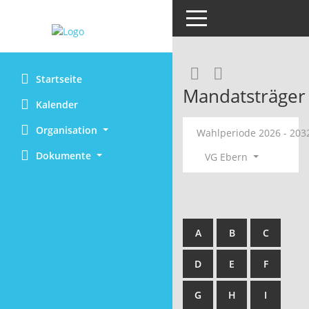
Toggle navigation
RSS-Feed
Startseite
Mandatsträger
Kalender
Organisation
Wahlperiode 2026 - 20
Dokumente
VG Ebern
A
B
C
D
E
F
G
H
I