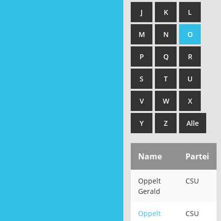
J
K
L
M
N
O
P
Q
R
S
T
U
V
W
X
Y
Z
Alle
Name
Partei
Oppelt
CSU
Gerald
Oppelt
CSU