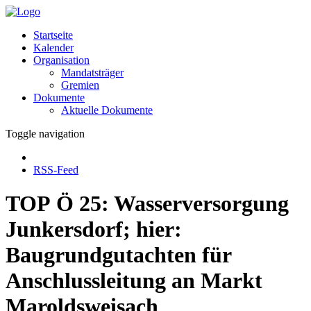
Startseite
Kalender
Organisation
Mandatsträger
Gremien
Dokumente
Aktuelle Dokumente
Toggle navigation
RSS-Feed
TOP Ö 25: Wasserversorgung
Junkersdorf; hier:
Baugrundgutachten für
Anschlussleitung an Markt
Maroldsweisach