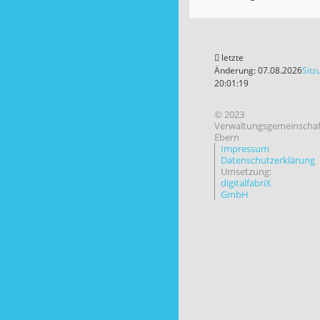
letzte
Änderung: 07.08.2026
Sitz
20:01:19
© 2023
Verwaltungsgemeinschaf
Ebern
Impressum
Datenschutzerklärung
Umsetzung:
digitalfabriX
GmbH