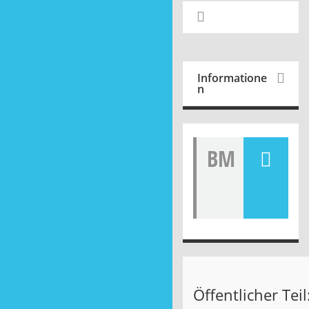
Informatione
n
BM
Öffen
tliche
Bekan
ntmac
hung
Öffentlicher Teil