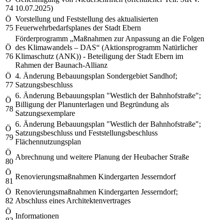
74
10.07.2025)
Ö
Vorstellung und Feststellung des aktualisierten
75
Feuerwehrbedarfsplanes der Stadt Ebern
Förderprogramm „Maßnahmen zur Anpassung an die Folgen
Ö
des Klimawandels – DAS“ (Aktionsprogramm Natürlicher
76
Klimaschutz (ANK)) - Beteiligung der Stadt Ebern im
Rahmen der Baunach-Allianz
Ö
4. Änderung Bebauungsplan Sondergebiet Sandhof;
77
Satzungsbeschluss
6. Änderung Bebauungsplan "Westlich der Bahnhofstraße";
Ö
Billigung der Planunterlagen und Begründung als
78
Satzungsexemplare
6. Änderung Bebauungsplan "Westlich der Bahnhofstraße";
Ö
Satzungsbeschluss und Feststellungsbeschluss
79
Flächennutzungsplan
Ö
Abrechnung und weitere Planung der Heubacher Straße
80
Ö
Renovierungsmaßnahmen Kindergarten Jesserndorf
81
Ö
Renovierungsmaßnahmen Kindergarten Jesserndorf;
82
Abschluss eines Architektenvertrages
Ö
Informationen