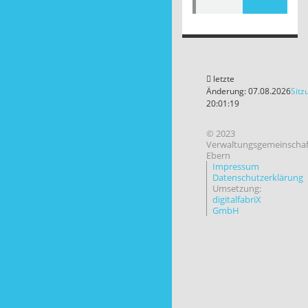
letzte
Änderung: 07.08.2026
Sitz
20:01:19
© 2023
Verwaltungsgemeinschaf
Ebern
Impressum
Datenschutzerklärung
Umsetzung:
digitalfabriX
GmbH