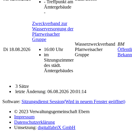
- Treffpunkt am
Ämtergebäude
-
Zweckverband zur
Wasserversorgung der
Pfarrweisacher
Gruppe
Wasserzweckverband
BM
Di
18.08.2026
16:00 Uhr
Pfarrweisacher
Öffentl
im
Gruppe
Bekann
Sitzungszimmer
des städt.
Ämtergebäudes
3 Sätze
letzte Änderung: 06.08.2026 20:01:14
Software:
Sitzungsdienst
Session
(Wird in neuem Fenster geöffnet)
© 2023 Verwaltungsgemeinschaft Ebern
Impressum
Datenschutzerklärung
Umsetzung:
digitalfabriX GmbH