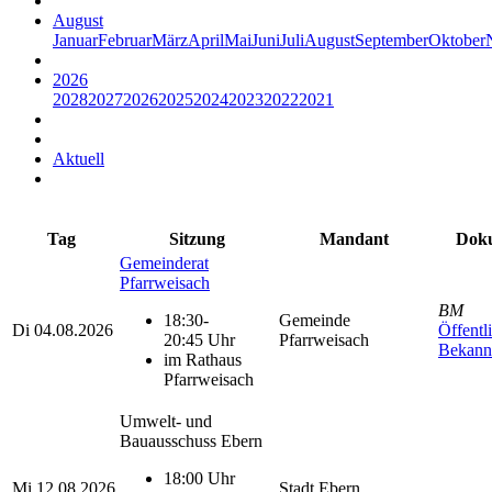
August
Januar
Februar
März
April
Mai
Juni
Juli
August
September
Oktober
2026
2028
2027
2026
2025
2024
2023
2022
2021
Aktuell
Tag
Sitzung
Mandant
Dok
Gemeinderat
Pfarrweisach
BM
18:30-
Gemeinde
Di
04.08.2026
Öffentl
20:45 Uhr
Pfarrweisach
Bekann
im Rathaus
Pfarrweisach
Umwelt- und
Bauausschuss Ebern
18:00 Uhr
Mi
12.08.2026
Stadt Ebern