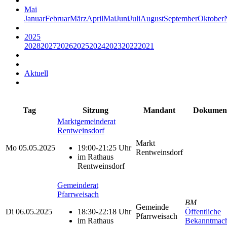
Mai
Januar
Februar
März
April
Mai
Juni
Juli
August
September
Oktober
2025
2028
2027
2026
2025
2024
2023
2022
2021
Aktuell
Tag
Sitzung
Mandant
Dokumen
Marktgemeinderat
Rentweinsdorf
Markt
Mo
05.05.2025
19:00-21:25 Uhr
Rentweinsdorf
im Rathaus
Rentweinsdorf
Gemeinderat
Pfarrweisach
BM
Gemeinde
Di
06.05.2025
18:30-22:18 Uhr
Öffentliche
Pfarrweisach
im Rathaus
Bekanntmac