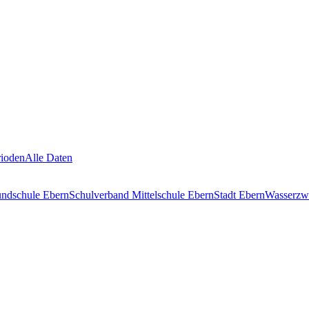
rioden
Alle Daten
undschule Ebern
Schulverband Mittelschule Ebern
Stadt Ebern
Wasserzw