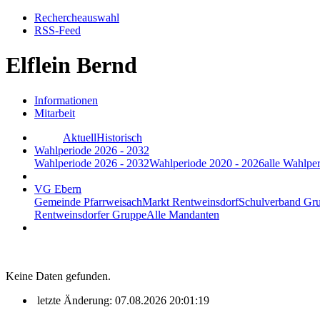
Rechercheauswahl
RSS-Feed
Elflein Bernd
Informationen
Mitarbeit
Aktuell
Historisch
Wahlperiode 2026 - 2032
Wahlperiode 2026 - 2032
Wahlperiode 2020 - 2026
alle Wahlpe
VG Ebern
Gemeinde Pfarrweisach
Markt Rentweinsdorf
Schulverband Gr
Rentweinsdorfer Gruppe
Alle Mandanten
Keine Daten gefunden.
letzte Änderung: 07.08.2026 20:01:19