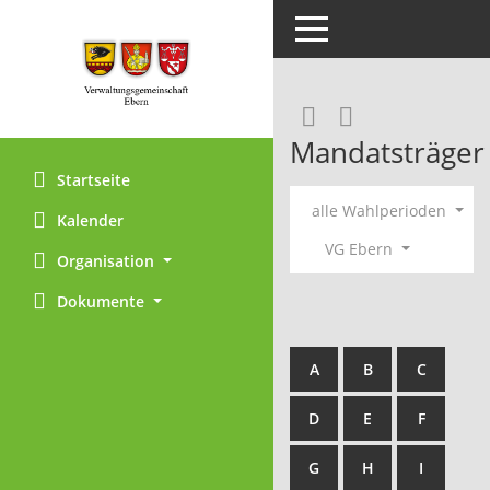
Toggle navigation
RSS-Feed
Mandatsträger
Startseite
alle Wahlperioden
Kalender
VG Ebern
Organisation
Dokumente
A
B
C
D
E
F
G
H
I