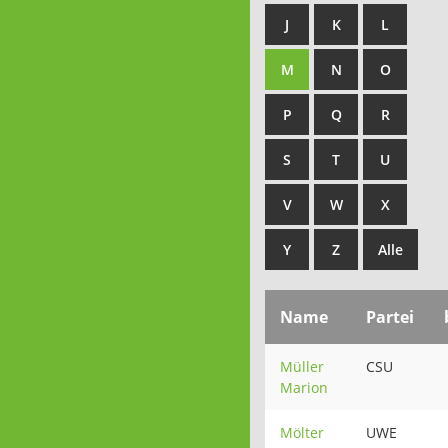
J
K
L
M
N
O
P
Q
R
S
T
U
V
W
X
Y
Z
Alle
Name
Partei
Müller
CSU
Marion
Mölter
UWE