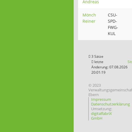
Andreas
Mönch
CSU-
Reiner
SPD-
FWG-
KUL
3 Sätze
letzte
Si
Änderung: 07.08.2026
20:01:19
© 2023
Verwaltungsgemeinschaf
Ebern
Impressum
Datenschutzerklärung
Umsetzung:
digitalfabriX
GmbH