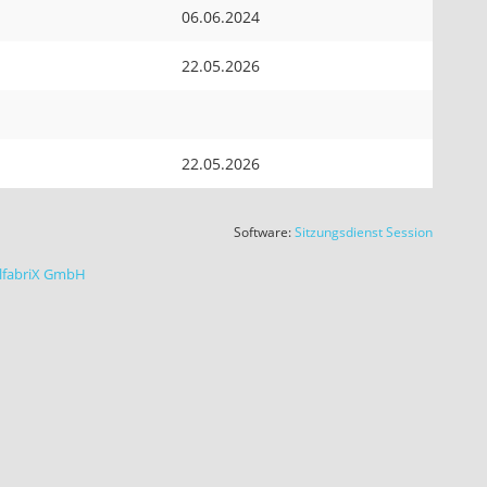
06.06.2024
22.05.2026
22.05.2026
(Wird in
Software:
Sitzungsdienst
Session
alfabriX GmbH