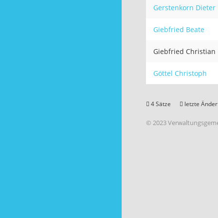
Gerstenkorn Dieter
Giebfried Beate
Giebfried Christian
Göttel Christoph
4 Sätze
letzte Änder
© 2023 Verwaltungsgeme