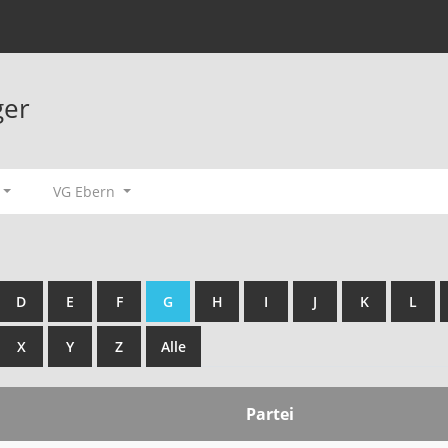
ger
VG Ebern
D
E
F
G
H
I
J
K
L
X
Y
Z
Alle
Partei