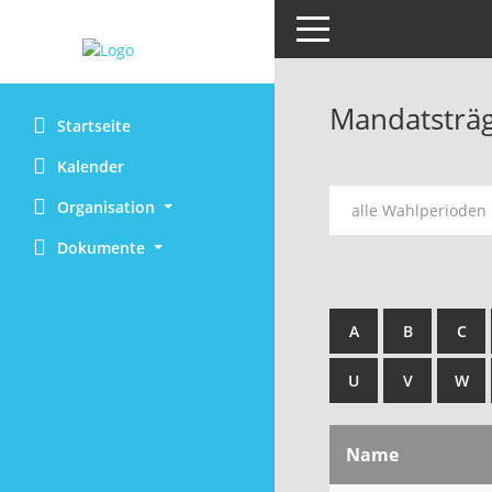
Toggle navigation
Mandatsträ
Startseite
Kalender
Organisation
alle Wahlperioden
Dokumente
A
B
C
U
V
W
Name