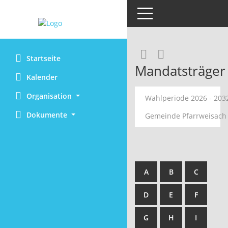
Toggle navigation
RSS-Feed
Startseite
Mandatsträger
Kalender
Organisation
Wahlperiode 2026 - 20
Dokumente
Gemeinde Pfarrweisac
A
B
C
D
E
F
G
H
I